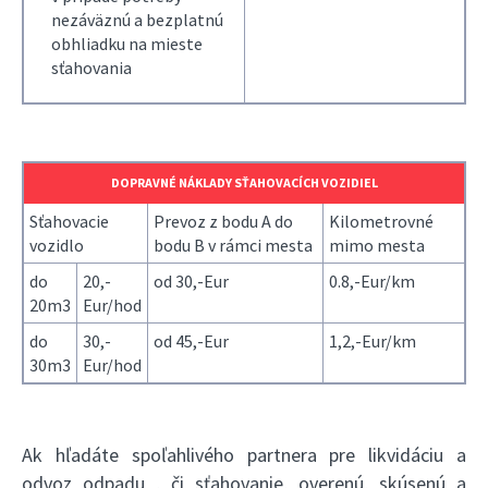
nezáväznú a bezplatnú
obhliadku na mieste
sťahovania
DOPRAVNÉ NÁKLADY SŤAHOVACÍCH VOZIDIEL
Sťahovacie
Prevoz z bodu A do
Kilometrovné
vozidlo
bodu B v rámci mesta
mimo mesta
do
20,-
od 30,-Eur
0.8,-Eur/km
20m3
Eur/hod
do
30,-
od 45,-Eur
1,2,-Eur/km
30m3
Eur/hod
Ak hľadáte spoľahlivého partnera pre likvidáciu a
odvoz odpadu , či sťahovanie, overenú, skúsenú a