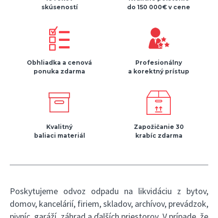
skúseností
do 150 000€ v cene
Obhliadka a cenová
Profesionálny
ponuka zdarma
a korektný prístup
Kvalitný
Zapožičanie 30
baliaci materiál
krabíc zdarma
Poskytujeme odvoz odpadu na likvidáciu z bytov,
domov, kancelárií, firiem, skladov, archívov, prevádzok,
pivníc, garáží, záhrad a ďalších priestorov. V prípade, že