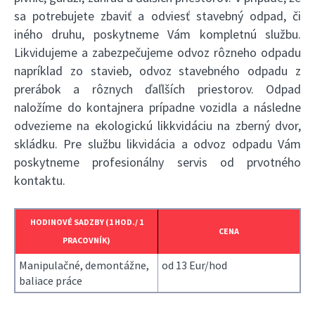
sa potrebujete zbaviť a odviesť stavebný odpad, či
iného druhu, poskytneme Vám kompletnú službu.
Likvidujeme a zabezpečujeme odvoz rôzneho odpadu
napríklad zo stavieb, odvoz stavebného odpadu z
prerábok a rôznych ďaľlších priestorov. Odpad
naložíme do kontajnera prípadne vozidla a následne
odvezieme na ekologickú likkvidáciu na zberný dvor,
skládku. Pre službu likvidácia a odvoz odpadu Vám
poskytneme profesionálny servis od prvotného
kontaktu.
HODINOVÉ SADZBY (1 HOD./ 1
CENA
PRACOVNÍK)
Manipulačné, demontážne,
od 13 Eur/hod
baliace práce