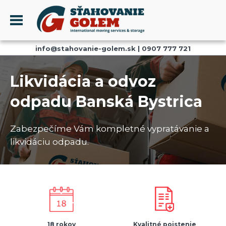
Menu
info@stahovanie-golem.sk
|
0907 777 721
PROFIL
SŤAHOVANIE - SŤAHOVACIE SLUŽBY
Likvidácia a odvoz
DOPRAVA - DOPRAVNÉ SLUŽBY
odpadu Banská Bystrica
AKCIE A ZĽAVY
SKLADOVANIE
Zabezpečíme Vám kompletné vypratávanie a
REFERENCIE
likvidáciu odpadu.
CENNÍK
KONTAKT
18 rokov
Kvalitné poistenie