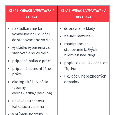
CENA LIKVIDÁCIE/VYPRATÁVANIA
CENA LIKVIDÁCIE/VYPRATÁVANIA
ZAHŔŇA
NEZAHŔŇA
nakládku/znáška
dopravné náklady
vybavenia na likvidáciu
baliaci materiál
do sťahovacieho vozidla
manipuláciu a
vykládku vybavenia zo
sťahovanie ťažkých
sťahovacieho vozidla
bremien nad 70kg
prípadné baliace práce
poplatok za likvidáciu od
prípadné demontážne
75,-Eur
práce
likvidáciu nebezpečných
ekologická likvidácia
odpadov
(zberný
dvor,skládka,spalovňa)
nezáväznú cenovú
kalkuláciu zdarma
v prípade potreby