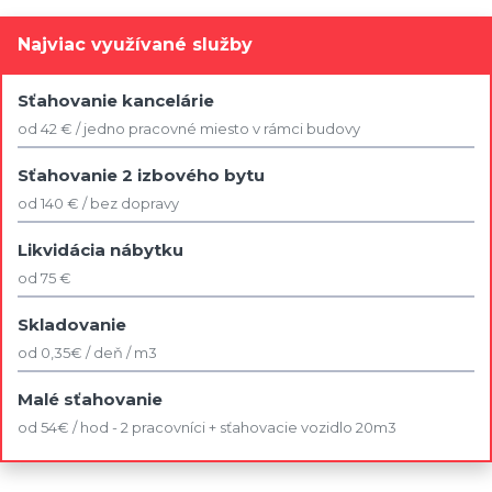
Najviac využívané služby
Sťahovanie kancelárie
od 42 € / jedno pracovné miesto v rámci budovy
Sťahovanie 2 izbového bytu
od 140 € / bez dopravy
Likvidácia nábytku
od 75 €
Skladovanie
od 0,35€ / deň / m3
Malé sťahovanie
od 54€ / hod - 2 pracovníci + sťahovacie vozidlo 20m3