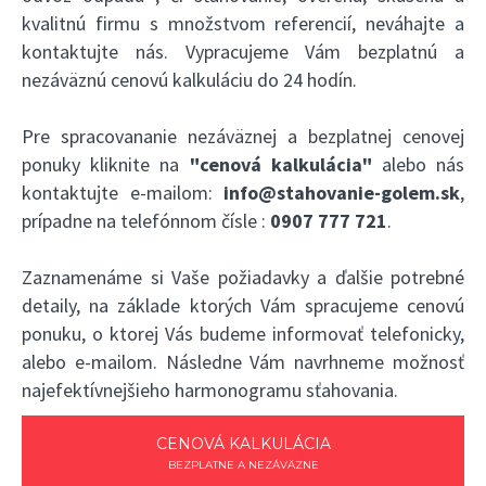
kvalitnú firmu s množstvom referencií, neváhajte a
kontaktujte nás. Vypracujeme Vám bezplatnú a
nezáväznú cenovú kalkuláciu do 24 hodín.
Pre spracovananie nezáväznej a bezplatnej cenovej
ponuky kliknite na
"cenová kalkulácia"
alebo nás
kontaktujte e-mailom:
info@stahovanie-golem.sk
,
prípadne na telefónnom čísle :
0907 777 721
.
Zaznamenáme si Vaše požiadavky a ďalšie potrebné
detaily, na základe ktorých Vám spracujeme cenovú
ponuku, o ktorej Vás budeme informovať telefonicky,
alebo e-mailom. Následne Vám navrhneme možnosť
najefektívnejšieho harmonogramu sťahovania.
CENOVÁ KALKULÁCIA
BEZPLATNE A NEZÁVÄZNE