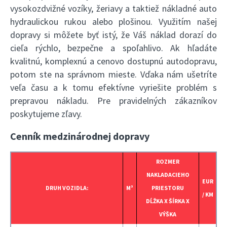
vysokozdvižné vozíky, žeriavy a taktiež nákladné auto
hydraulickou rukou alebo plošinou. Využitím našej
dopravy si môžete byť istý, že Váš náklad dorazí do
cieľa rýchlo, bezpečne a spoľahlivo. Ak hľadáte
kvalitnú, komplexnú a cenovo dostupnú autodopravu,
potom ste na správnom mieste. Vďaka nám ušetríte
veľa času a k tomu efektívne vyriešite problém s
prepravou nákladu. Pre pravidelných zákazníkov
poskytujeme zľavy.
Cenník medzinárodnej dopravy
ROZMER
NAKLADACIEHO
EUR
DRUH VOZIDLA:
M³
PRIESTORU
/ KM
DĹŽKA X ŠÍRKA X
VÝŠKA