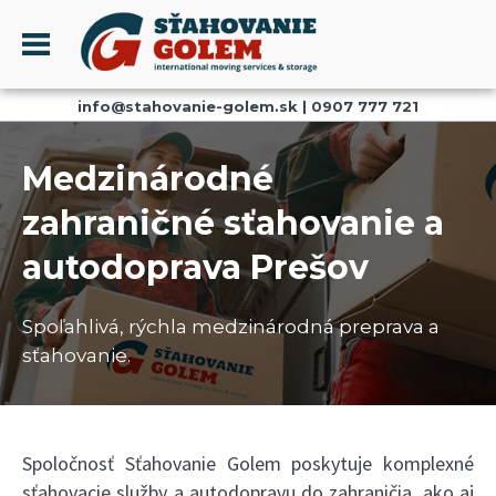
Menu
info@stahovanie-golem.sk
|
0907 777 721
PROFIL
SŤAHOVANIE - SŤAHOVACIE SLUŽBY
Medzinárodné
DOPRAVA - DOPRAVNÉ SLUŽBY
zahraničné sťahovanie a
AKCIE A ZĽAVY
autodoprava Prešov
SKLADOVANIE
REFERENCIE
Spoľahlivá, rýchla medzinárodná preprava a
CENNÍK
sťahovanie.
KONTAKT
Spoločnosť Sťahovanie Golem poskytuje komplexné
sťahovacie služby a autodopravu do zahraničia, ako aj