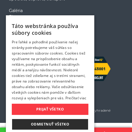
Galéria
Blog
Voľné pozície
Táto webstránka používa
Zapožičanie krabíc
súbory cookies
Rady a tipy pri sťahovaní
Prepravný poriadok
Pre ľahké a pohodlné používanie našej
Kontakt
stránky potrebujeme váš súhlas so
spracovaním súborov cookies. Cookies tiež
využívame na prispôsobenie obsahu a
reklám, poskytovanie funkcií sociálnych
médií a analýzu návštevnosti. Niektoré
cookies tiež zdieľame aj s tretími stranami,
práve na zobrazovanie relevantného
obsahu alebo reklamy. Vaše odsúhlasenie
všetkých cookies nám pomôže v ďalšom
rozvoji a vylepšeniach pre vás.
Prečítať viac
PRIJAŤ VŠETKO
Golem services, s.r.o. 2026 - Všetky práva vyhradené
Všetky uvedené ceny sú bez DPH
ODMIETNUŤ VŠETKO