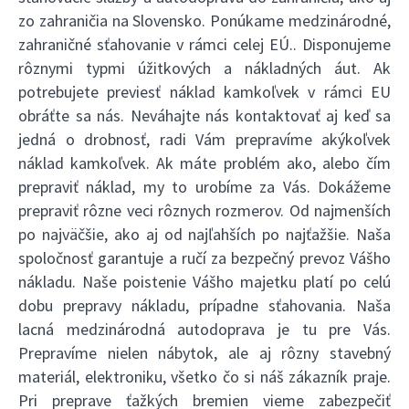
zo zahraničia na Slovensko. Ponúkame medzinárodné,
zahraničné sťahovanie v rámci celej EÚ.. Disponujeme
rôznymi typmi úžitkových a nákladných áut. Ak
potrebujete previesť náklad kamkoľvek v rámci EU
obráťte sa nás. Neváhajte nás kontaktovať aj keď sa
jedná o drobnosť, radi Vám prepravíme akýkoľvek
náklad kamkoľvek. Ak máte problém ako, alebo čím
prepraviť náklad, my to urobíme za Vás. Dokážeme
prepraviť rôzne veci rôznych rozmerov. Od najmenších
po najväčšie, ako aj od najľahších po najťažšie. Naša
spoločnosť garantuje a ručí za bezpečný prevoz Vášho
nákladu. Naše poistenie Vášho majetku platí po celú
dobu prepravy nákladu, prípadne sťahovania. Naša
lacná medzinárodná autodoprava je tu pre Vás.
Prepravíme nielen nábytok, ale aj rôzny stavebný
materiál, elektroniku, všetko čo si náš zákazník praje.
Pri preprave ťažkých bremien vieme zabezpečiť