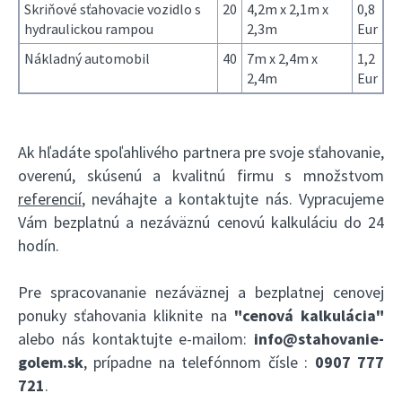
Skriňové sťahovacie vozidlo s
20
4,2m x 2,1m x
0,8
hydraulickou rampou
2,3m
Eur
Nákladný automobil
40
7m x 2,4m x
1,2
2,4m
Eur
Ak hľadáte spoľahlivého partnera pre svoje sťahovanie,
overenú, skúsenú a kvalitnú firmu s množstvom
referencií
, neváhajte a kontaktujte nás. Vypracujeme
Vám bezplatnú a nezáväznú cenovú kalkuláciu do 24
hodín.
Pre spracovananie nezáväznej a bezplatnej cenovej
ponuky sťahovania kliknite na
"cenová kalkulácia"
alebo nás kontaktujte e-mailom:
info@stahovanie-
golem.sk
, prípadne na telefónnom čísle :
0907 777
721
.