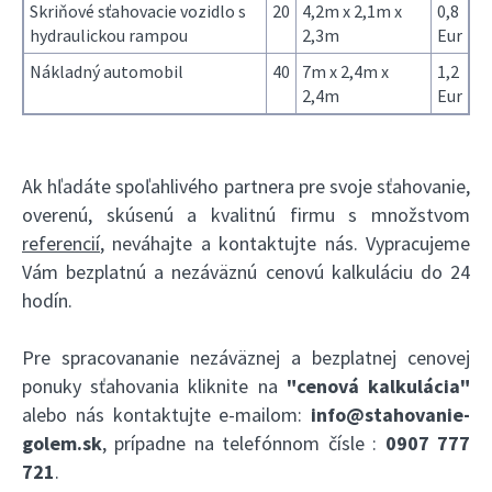
Skriňové sťahovacie vozidlo s
20
4,2m x 2,1m x
0,8
hydraulickou rampou
2,3m
Eur
Nákladný automobil
40
7m x 2,4m x
1,2
2,4m
Eur
Ak hľadáte spoľahlivého partnera pre svoje sťahovanie,
overenú, skúsenú a kvalitnú firmu s množstvom
referencií
, neváhajte a kontaktujte nás. Vypracujeme
Vám bezplatnú a nezáväznú cenovú kalkuláciu do 24
hodín.
Pre spracovananie nezáväznej a bezplatnej cenovej
ponuky sťahovania kliknite na
"cenová kalkulácia"
alebo nás kontaktujte e-mailom:
info@stahovanie-
golem.sk
, prípadne na telefónnom čísle :
0907 777
721
.