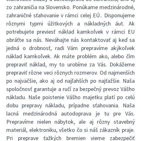
zo zahraničia na Slovensko. Ponúkame medzinárodné,
zahraničné sťahovanie v rámci celej EÚ.. Disponujeme
rôznymi typmi úžitkových a nákladných áut. Ak
potrebujete previesť náklad kamkoľvek v rámci EU
obráťte sa nás. Neváhajte nás kontaktovať aj keď sa
jedná o drobnosť, radi Vám prepravíme akýkoľvek
náklad kamkoľvek. Ak máte problém ako, alebo čím
prepraviť náklad, my to urobíme za Vás. Dokážeme
prepraviť rôzne veci rôznych rozmerov. Od najmenších
po najväčšie, ako aj od najľahších po najťažšie. Naša
spoločnosť garantuje a ručí za bezpečný prevoz Vášho
nákladu. Naše poistenie Vášho majetku platí po celú
dobu prepravy nákladu, prípadne sťahovania. Naša
lacná medzinárodná autodoprava je tu pre Vás.
Prepravíme nielen nábytok, ale aj rôzny stavebný
materiál, elektroniku, všetko čo si náš zákazník praje.
Pri preprave ťažkých bremien vieme zabezpečiť