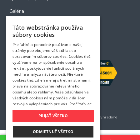
Galéria
Blog
Voľné pozície
Táto webstránka používa
Zapožičanie krabíc
súbory cookies
Rady a tipy pri sťahovaní
Prepravný poriadok
Pre ľahké a pohodlné používanie našej
Kontakt
stránky potrebujeme váš súhlas so
spracovaním súborov cookies. Cookies tiež
využívame na prispôsobenie obsahu a
reklám, poskytovanie funkcií sociálnych
médií a analýzu návštevnosti. Niektoré
cookies tiež zdieľame aj s tretími stranami,
práve na zobrazovanie relevantného
obsahu alebo reklamy. Vaše odsúhlasenie
všetkých cookies nám pomôže v ďalšom
rozvoji a vylepšeniach pre vás.
Prečítať viac
PRIJAŤ VŠETKO
Golem services, s.r.o. 2026 - Všetky práva vyhradené
Všetky uvedené ceny sú bez DPH
ODMIETNUŤ VŠETKO