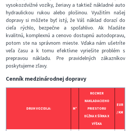
vysokozdvižné vozíky, žeriavy a taktiež nákladné auto
hydraulickou rukou alebo plošinou. Využitím našej
dopravy si môžete byť istý, že Váš náklad dorazí do
cieľa rýchlo, bezpečne a spoľahlivo. Ak hľadáte
kvalitnú, komplexnú a cenovo dostupnú autodopravu,
potom ste na správnom mieste. Vďaka nám ušetríte
veľa času a k tomu efektívne vyriešite problém s
prepravou nákladu. Pre pravidelných zákazníkov
poskytujeme zľavy.
Cenník medzinárodnej dopravy
ROZMER
NAKLADACIEHO
EUR
DRUH VOZIDLA:
M³
PRIESTORU
/ KM
DĹŽKA X ŠÍRKA X
VÝŠKA