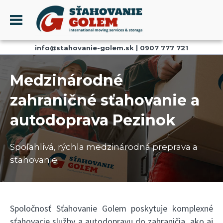
Menu
info@stahovanie-golem.sk
|
0907 777 721
PROFIL
SŤAHOVANIE - SŤAHOVACIE SLUŽBY
Medzinárodné
DOPRAVA - DOPRAVNÉ SLUŽBY
zahraničné sťahovanie a
AKCIE A ZĽAVY
autodoprava Pezinok
SKLADOVANIE
REFERENCIE
Spoľahlivá, rýchla medzinárodná preprava a
CENNÍK
sťahovanie.
KONTAKT
Spoločnosť Sťahovanie Golem poskytuje komplexné
sťahovacie služby a autodopravu do zahraničia, ako aj