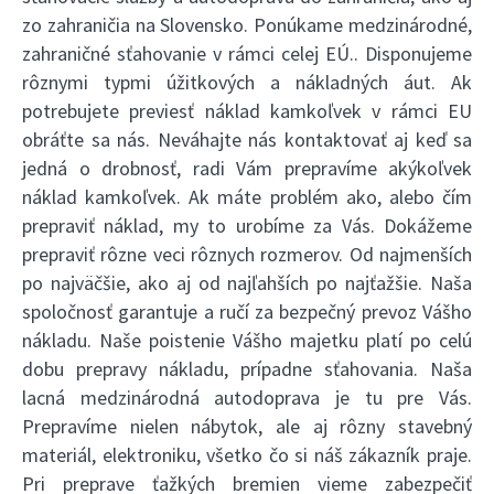
zo zahraničia na Slovensko. Ponúkame medzinárodné,
zahraničné sťahovanie v rámci celej EÚ.. Disponujeme
rôznymi typmi úžitkových a nákladných áut. Ak
potrebujete previesť náklad kamkoľvek v rámci EU
obráťte sa nás. Neváhajte nás kontaktovať aj keď sa
jedná o drobnosť, radi Vám prepravíme akýkoľvek
náklad kamkoľvek. Ak máte problém ako, alebo čím
prepraviť náklad, my to urobíme za Vás. Dokážeme
prepraviť rôzne veci rôznych rozmerov. Od najmenších
po najväčšie, ako aj od najľahších po najťažšie. Naša
spoločnosť garantuje a ručí za bezpečný prevoz Vášho
nákladu. Naše poistenie Vášho majetku platí po celú
dobu prepravy nákladu, prípadne sťahovania. Naša
lacná medzinárodná autodoprava je tu pre Vás.
Prepravíme nielen nábytok, ale aj rôzny stavebný
materiál, elektroniku, všetko čo si náš zákazník praje.
Pri preprave ťažkých bremien vieme zabezpečiť