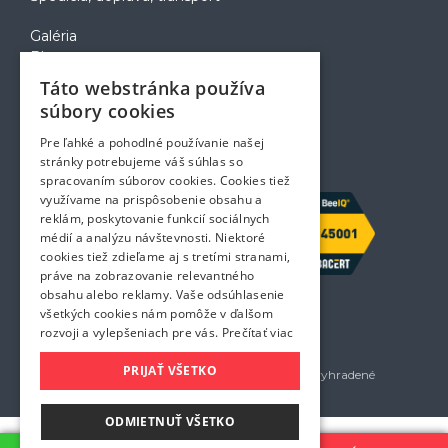
Galéria
Blog
Voľné pozície
Táto webstránka používa
Zapožičanie krabíc
súbory cookies
Rady a tipy pri sťahovaní
Prepravný poriadok
Pre ľahké a pohodlné používanie našej
Kontakt
stránky potrebujeme váš súhlas so
spracovaním súborov cookies. Cookies tiež
využívame na prispôsobenie obsahu a
reklám, poskytovanie funkcií sociálnych
médií a analýzu návštevnosti. Niektoré
cookies tiež zdieľame aj s tretími stranami,
práve na zobrazovanie relevantného
obsahu alebo reklamy. Vaše odsúhlasenie
všetkých cookies nám pomôže v ďalšom
rozvoji a vylepšeniach pre vás.
Prečítať viac
PRIJAŤ VŠETKO
Golem services, s.r.o. 2026 - Všetky práva vyhradené
Všetky uvedené ceny sú bez DPH
ODMIETNUŤ VŠETKO