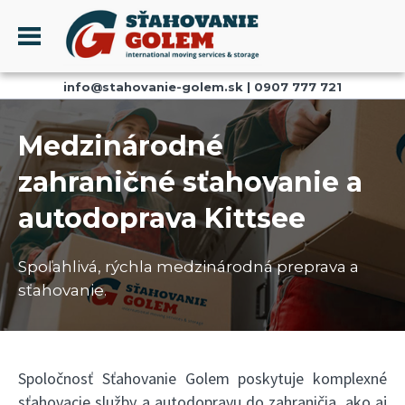
Menu
info@stahovanie-golem.sk
|
0907 777 721
PROFIL
SŤAHOVANIE - SŤAHOVACIE SLUŽBY
Medzinárodné
DOPRAVA - DOPRAVNÉ SLUŽBY
zahraničné sťahovanie a
AKCIE A ZĽAVY
autodoprava Kittsee
SKLADOVANIE
REFERENCIE
Spoľahlivá, rýchla medzinárodná preprava a
CENNÍK
sťahovanie.
KONTAKT
Spoločnosť Sťahovanie Golem poskytuje komplexné
sťahovacie služby a autodopravu do zahraničia, ako aj