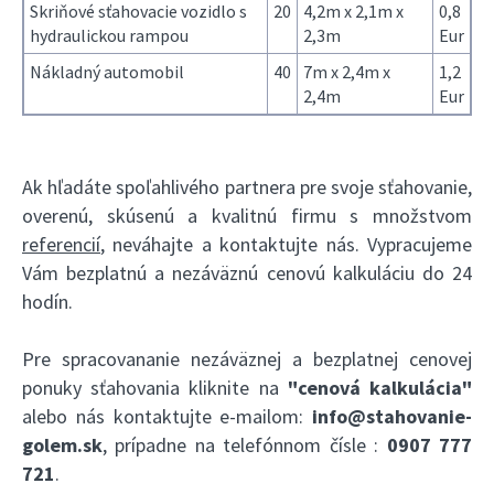
Skriňové sťahovacie vozidlo s
20
4,2m x 2,1m x
0,8
hydraulickou rampou
2,3m
Eur
Nákladný automobil
40
7m x 2,4m x
1,2
2,4m
Eur
Ak hľadáte spoľahlivého partnera pre svoje sťahovanie,
overenú, skúsenú a kvalitnú firmu s množstvom
referencií
, neváhajte a kontaktujte nás. Vypracujeme
Vám bezplatnú a nezáväznú cenovú kalkuláciu do 24
hodín.
Pre spracovananie nezáväznej a bezplatnej cenovej
ponuky sťahovania kliknite na
"cenová kalkulácia"
alebo nás kontaktujte e-mailom:
info@stahovanie-
golem.sk
, prípadne na telefónnom čísle :
0907 777
721
.