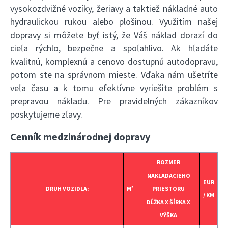
vysokozdvižné vozíky, žeriavy a taktiež nákladné auto
hydraulickou rukou alebo plošinou. Využitím našej
dopravy si môžete byť istý, že Váš náklad dorazí do
cieľa rýchlo, bezpečne a spoľahlivo. Ak hľadáte
kvalitnú, komplexnú a cenovo dostupnú autodopravu,
potom ste na správnom mieste. Vďaka nám ušetríte
veľa času a k tomu efektívne vyriešite problém s
prepravou nákladu. Pre pravidelných zákazníkov
poskytujeme zľavy.
Cenník medzinárodnej dopravy
ROZMER
NAKLADACIEHO
EUR
DRUH VOZIDLA:
M³
PRIESTORU
/ KM
DĹŽKA X ŠÍRKA X
VÝŠKA