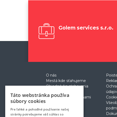
Golem services s.r.o.
O nás
Poist
Mestá kde sťahujeme
Rekla
Objednávka sťahovania
Ochra
Cenník
údajo
Táto webstránka používa
Prečo sťahovanie s nami
Cooki
súbory cookies
Postup pri sťahovaní
Všeo
podm
Pre ľahké a pohodlné používanie našej
Doku
stránky potrebujeme váš súhlas so