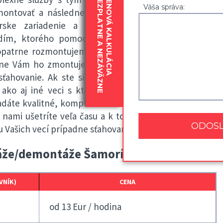
BEZPLATNE A NEZÁVÄZNE
CENOVÁ KALKULÁCIA
Váša správa:
emontovať a následne zmontovať nábytkové zostavy,
lárske zariadenie a pod. Sú vybavení potrebným
dím, ktorého pomocou dokážu túto prácu vykonať
e opatrne rozmontujeme nábytok na menšie diely pre
edne Vám ho zmontujeme. Službu montáž a demontáž
ťahovanie. Ak ste si práve kúpili nový nábytok radi
o aj iné veci s ktorými si neviete dať rady alebo
ľadáte kvalitné, komplexné a cenovo dostupné služby,
nami ušetríte veľa času a k tomu efektívne vyriešite
Vašich vecí prípadne sťahovaním.
áže/demontáže Šamorín
VNÍK)
CENA
od 13 Eur / hodina