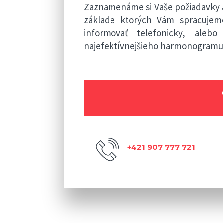
Zaznamenáme si Vaše požiadavky a
základe ktorých Vám spracuje
informovať telefonicky, ale
najefektívnejšieho harmonogramu 
+421 907 777 721