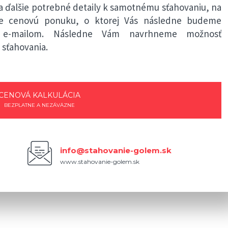
 ďalšie potrebné detaily k samotnému sťahovaniu, na
me cenovú ponuku, o ktorej Vás následne budeme
bo e-mailom. Následne Vám navrhneme možnosť
sťahovania.
CENOVÁ KALKULÁCIA
BEZPLATNE A NEZÁVÄZNE
info@stahovanie-golem.sk
www.stahovanie-golem.sk