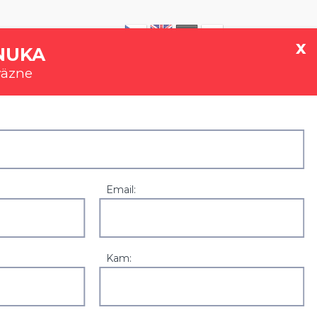
|
0907 777 721
x
NUKA
väzne
GALÉRIA
REFERENCIE
KONTAKT
Email:
Kam:
Zľavy a akcie