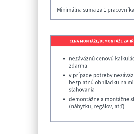
Minimálna suma za 1 pracovník
CENA MONTÁŽE/DEMONTÁŽE ZAHŔ
nezáväznú cenovú kalkulác
zdarma
v prípade potreby nezáväz
bezplatnú obhliadku na mi
sťahovania
demontážne a montážne s
(nábytku, regálov, atď)