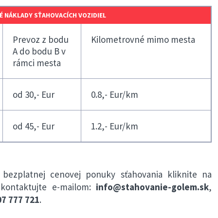
 NÁKLADY SŤAHOVACÍCH VOZIDIEL
Prevoz z bodu
Kilometrovné mimo mesta
A do bodu B v
rámci mesta
od 30,- Eur
0.8,- Eur/km
od 45,- Eur
1.2,- Eur/km
 bezplatnej cenovej ponuky sťahovania kliknite na
kontaktujte e-mailom:
info@stahovanie-golem.sk
,
7 777 721
.