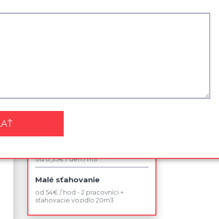
Najviac využívané služby
Sťahovanie kancelárie
od 42 € / jedno pracovné miesto v
rámci budovy
Sťahovanie 2 izbového bytu
od 140 € / bez dopravy
Likvidácia nábytku
od 75 €
Skladovanie
od 0,35€ / deň / m3
Malé sťahovanie
od 54€ / hod - 2 pracovníci +
sťahovacie vozidlo 20m3