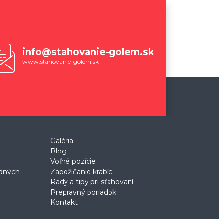
info@stahovanie-golem.sk
www.stahovanie-golem.sk
Galéria
Blog
Voľné pozície
odných
Zapožičanie krabíc
Rady a tipy pri sťahovaní
Prepravný poriadok
Kontakt