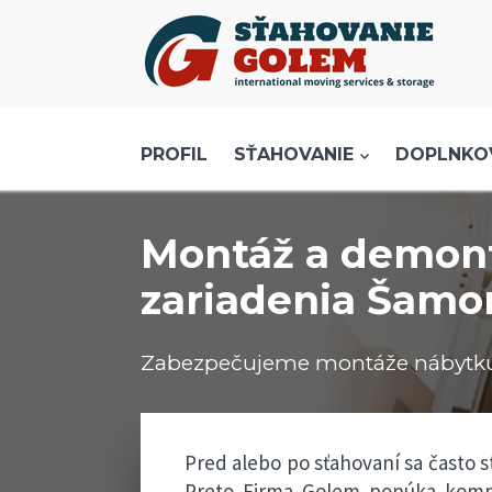
Menu
PROFIL
SŤAHOVANIE - SŤAHOVACIE SLUŽBY
PROFIL
SŤAHOVANIE
DOPLNKO
DOPRAVA - DOPRAVNÉ SLUŽBY
AKCIE A ZĽAVY
Montáž a demont
SKLADOVANIE
zariadenia Šamo
REFERENCIE
CENNÍK
Zabezpečujeme montáže nábytku,
KONTAKT
Pred alebo po sťahovaní sa často 
Preto Firma Golem ponúka komple