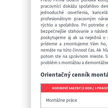
pracovníci dokážu spoľahlivo d
jednoduché osvetlenia, kance
profesionálnym pracovným nára
rýchlo a spoľahlivo. Pri potreb
bezpečnejšie sťahovanie a násl
poskytujeme aj ak sa nejedná o s
prídeme a zmontujeme Vám ho, ak
nemáte na túto činnosť čas. Ak h
potom ste na správnom mieste. S 
problém s montážou a demontážou 
Orientačný cenník mont
HODINOVÉ SADZBY (1 HOD./ 1 PRACO
Montážne práce