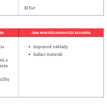
a
30 Eur
ŇA
CENA MONTÁŽE/DEMONTÁŽE NEZAHŔŇA
iu
dopravné náklady
baliaci materiál
nú a
este
lužby