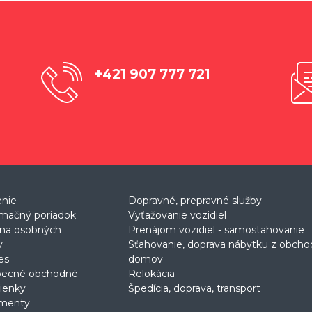
+421 907 777 721
enie
Dopravné, prepravné služby
mačný poriadok
Vyťažovanie vozidiel
na osobných
Prenájom vozidiel - samostahovanie
v
Sťahovanie, doprava nábytku z obch
es
domov
becné obchodné
Relokácia
ienky
Špedícia, doprava, transport
menty