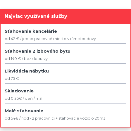
Najviac využívané služby
Sťahovanie kancelárie
od 42 € / jedno pracovné miesto v rámci budovy
Sťahovanie 2 izbového bytu
od 140 € / bez dopravy
Likvidácia nábytku
od 75 €
Skladovanie
od 0,35€ / deň / m3
Malé sťahovanie
od 54€ / hod - 2 pracovníci + sťahovacie vozidlo 20m3