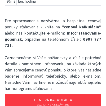
30m3
Eur/hodina
Pre spracovananie nezáväznej a bezplatnej cenovej
ponuky sťahovania kliknite na
"cenová kalkulácia"
alebo nás kontaktujte e-mailom:
info@stahovanie-
golem.sk
, prípadne na telefónnom čísle :
0907 777
721
.
Zaznamenáme si Vaše požiadavky a ďalšie potrebné
detaily k samotnému sťahovaniu, na základe ktorých
Vám spracujeme cenovú ponuku, o ktorej Vás následne
budeme informovať telefonicky, alebo e-mailom.
Následne Vám navrhneme možnosť najefektívnejšieho
harmonogramu sťahovania.
CENOVÁ KALKULÁCIA
BEZPLATNE A NEZÁVÄZNE