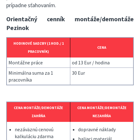
prípadne sťahovaním.
Orientačný cenník montáže/demontáže
Pezinok
HODINOVÉ SADZBY (1 HOD./ 1
CENA
PRACOVNÍK)
Montážne práce
od 13 Eur / hodina
Minimálna suma za 1
30 Eur
pracovníka
CENA MONTÁŽE/DEMONTÁŽE
CENA MONTÁŽE/DEMONTÁŽE
ZAHŔŇA
NEZAHŔŇA
nezáväznú cenovú
dopravné náklady
kalkuláciu zdarma
baliaci materiál