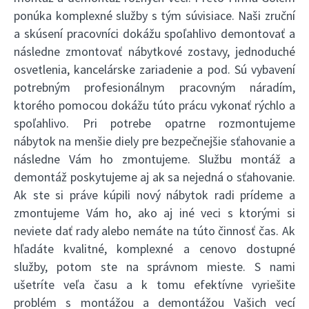
ponúka komplexné služby s tým súvisiace. Naši zruční
a skúsení pracovníci dokážu spoľahlivo demontovať a
následne zmontovať nábytkové zostavy, jednoduché
osvetlenia, kancelárske zariadenie a pod. Sú vybavení
potrebným profesionálnym pracovným náradím,
ktorého pomocou dokážu túto prácu vykonať rýchlo a
spoľahlivo. Pri potrebe opatrne rozmontujeme
nábytok na menšie diely pre bezpečnejšie sťahovanie a
následne Vám ho zmontujeme. Službu montáž a
demontáž poskytujeme aj ak sa nejedná o sťahovanie.
Ak ste si práve kúpili nový nábytok radi prídeme a
zmontujeme Vám ho, ako aj iné veci s ktorými si
neviete dať rady alebo nemáte na túto činnosť čas. Ak
hľadáte kvalitné, komplexné a cenovo dostupné
služby, potom ste na správnom mieste. S nami
ušetríte veľa času a k tomu efektívne vyriešite
problém s montážou a demontážou Vašich vecí