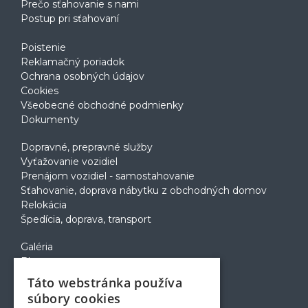
Prečo sťahovanie s nami
Postup pri sťahovaní
Poistenie
Reklamačný poriadok
Ochrana osobných údajov
Cookies
Všeobecné obchodné podmienky
Dokumenty
Dopravné, prepravné služby
Vyťažovanie vozidiel
Prenájom vozidiel - samostahovanie
Sťahovanie, doprava nábytku z obchodných domov
Relokácia
Špedícia, doprava, transport
Galéria
Blog
Voľné pozície
Táto webstránka používa
Zapožičanie krabíc
súbory cookies
Rady a tipy pri sťahovaní