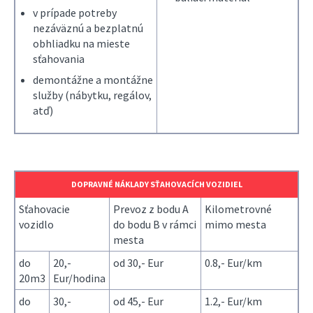
v prípade potreby
nezáväznú a bezplatnú
obhliadku na mieste
sťahovania
demontážne a montážne
služby (nábytku, regálov,
atď)
DOPRAVNÉ NÁKLADY SŤAHOVACÍCH VOZIDIEL
Sťahovacie
Prevoz z bodu A
Kilometrovné
vozidlo
do bodu B v rámci
mimo mesta
mesta
do
20,-
od 30,- Eur
0.8,- Eur/km
20m3
Eur/hodina
do
30,-
od 45,- Eur
1.2,- Eur/km