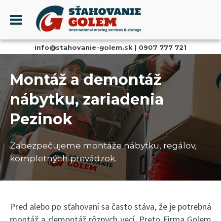
Menu
info@stahovanie-golem.sk
|
0907 777 721
PROFIL
SŤAHOVANIE - SŤAHOVACIE SLUŽBY
Montáž a demontáž
DOPRAVA - DOPRAVNÉ SLUŽBY
nábytku, zariadenia
AKCIE A ZĽAVY
Pezinok
SKLADOVANIE
REFERENCIE
Zabezpečujeme montáže nábytku, regálov,
CENNÍK
kompletných prevádzok.
KONTAKT
Pred alebo po sťahovaní sa často stáva, že je potrebná
montáž a demontáž rôznych vecí. Preto Firma Golem