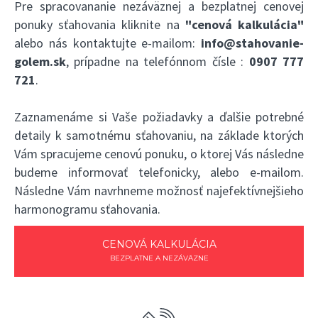
Pre spracovananie nezáväznej a bezplatnej cenovej
ponuky sťahovania kliknite na
"cenová kalkulácia"
alebo nás kontaktujte e-mailom:
info@stahovanie-
golem.sk
, prípadne na telefónnom čísle :
0907 777
721
.
Zaznamenáme si Vaše požiadavky a ďalšie potrebné
detaily k samotnému sťahovaniu, na základe ktorých
Vám spracujeme cenovú ponuku, o ktorej Vás následne
budeme informovať telefonicky, alebo e-mailom.
Následne Vám navrhneme možnosť najefektívnejšieho
harmonogramu sťahovania.
CENOVÁ KALKULÁCIA
BEZPLATNE A NEZÁVÄZNE