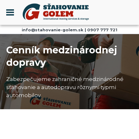
Menu
info@stahovanie-golem.sk
|
0907 777 721
PROFIL
SŤAHOVANIE - SŤAHOVACIE SLUŽBY
Cenník medzinárodnej
DOPRAVA - DOPRAVNÉ SLUŽBY
dopravy
AKCIE A ZĽAVY
SKLADOVANIE
Zabezpečujeme zahraničné medzinárodné
REFERENCIE
sťahovanie a autodopravu rôznymi typmi
CENNÍK
automobilov.
KONTAKT