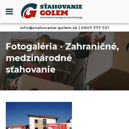
Menu
info@stahovanie-golem.sk
|
0907 777 721
PROFIL
SŤAHOVANIE - SŤAHOVACIE SLUŽBY
Fotogaléria - Zahraničné,
DOPRAVA - DOPRAVNÉ SLUŽBY
medzinárodné
AKCIE A ZĽAVY
sťahovanie
SKLADOVANIE
REFERENCIE
CENNÍK
KONTAKT